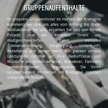
GRUPPENAUFENTHALTE
In unserem Gruppenhotel im Herzen der Bretagne
kümmern wir uns um alles von Anfang bis Ende.
Kontaktieren Sie uns, erzählen Sie uns von Ihrem
Projekt und wir erstellen Ihnen ein
maßgeschneidertes Paket inklusive
Zimmervermietung, Verpflegung, Unterkunft,
Aktivitäten und vielem mehr. Wir passen unsere
Leistungen optimal an Ihre Bedürfnisse und
Wünsche an. Motorradfahrer, Wanderer, Familien,
Vereinsmitglieder … organisieren Sie Ihren
Gruppenurlaub im Herzen der Bretagne, inmitten
unberührter Natur!