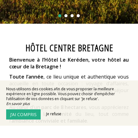
HÔTEL CENTRE BRETAGNE
Bienvenue à l’Hôtel Le Keréden, votre hôtel au
cœur de la Bretagne !
Toute l’année
, ce lieu unique et authentique vous
accueille en toute occasion : voyage d’affaires,
Nous utilisons des cookies afin de vous proposer la meilleure
vacances en famille, week-end en amoureux, séjour
expérience en ligne possible. Vous pouvez choisir d’empêcher
en groupe, …
l’utilisation de vos données en cliquant sur 'Je refuse'.
En savoir plus
Au cœur d’un
parc de 8 hectares
, vous apprécierez
le
calme
et la
sérénité
du lieu, tout comme
Je refuse
J’AI COMPRIS
l’
ambiance conviviale et familiale
.
Réservez votre séjour au meilleur prix
, en direct,
par téléphone ou sur le site internet de votre hôtel