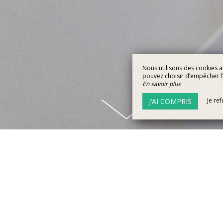
Nous utilisons des cookies a
pouvez choisir d’empêcher l’u
En savoir plus
Je re
J’AI COMPRIS
HÔTEL AVEC SOIRÉE-ÉTAPE CE
BRETAGNE
 passage dans les environs et aux commerciaux en itinéra